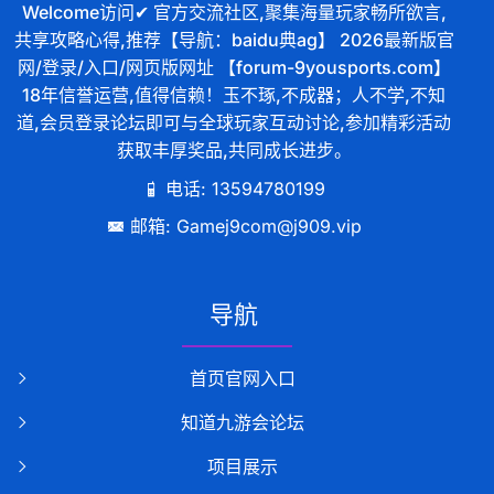
Welcome访问✔ 官方交流社区,聚集海量玩家畅所欲言,
共享攻略心得,推荐【导航：baidu典ag】 2026最新版官
网/登录/入口/网页版网址 【forum-9yousports.com】
18年信誉运营,值得信赖！玉不琢,不成器；人不学,不知
道,会员登录论坛即可与全球玩家互动讨论,参加精彩活动
获取丰厚奖品,共同成长进步。
电话: 13594780199
邮箱: Gamej9com@j909.vip
导航
首页官网入口
知道九游会论坛
项目展示