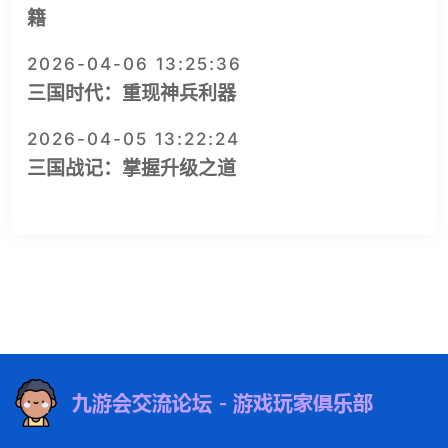
籍
2026-04-06 13:25:36
三国时代：重现神兵利器
2026-04-05 13:22:24
三国战记：掌握升级之道