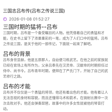
三国志吕布传(吕布之传说三国)
2026-01-08 01:52:27
三国时期的猛将--吕布
三国时期，吕布是一个备受瞩目的人物。他凭借着自己的勇猛和才
能，在史书上留下了浓墨重彩的一笔，成为了人们口中的猛将。吕布
之传说三国，是关于他的一部传记，下面就一起来了解吧。
吕布的背景
吕布身世显赫，他是五原郡人，自幼便习练武艺。在他之前的家族就
已经在官场上有所作为，父亲吕奉先在汉灵帝、汉献帝的时期担任过
侍中、尚书令。吕布青年时期，便拜在了严氏门下，开始了自己的武
艺修行之路。
吕布的才能
吕布并不仅仅是一个勇猛的将领，他还有着出色的才能。他有着让人
无法忽视的身材和容貌，而且还懂得马术和箭术，在骑射比赛中一次
次击败对手。他还会弹奏琵琶，故事中的许多女性就被他的琴音打
动。