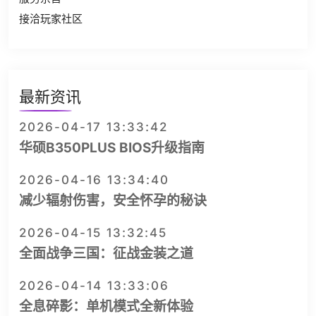
接洽玩家社区
最新资讯
2026-04-17 13:33:42
华硕B350PLUS BIOS升级指南
2026-04-16 13:34:40
减少辐射伤害，安全怀孕的秘诀
2026-04-15 13:32:45
全面战争三国：征战金装之道
2026-04-14 13:33:06
全息碎影：单机模式全新体验