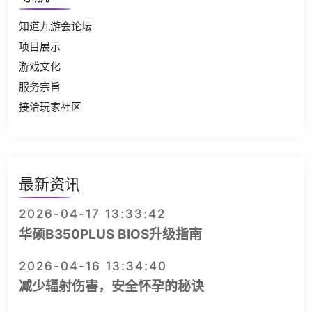
知道九游会论坛
项目展示
游戏文化
服务宗旨
接洽玩家社区
最新资讯
2026-04-17 13:33:42
华硕B350PLUS BIOS升级指南
2026-04-16 13:34:40
减少辐射伤害，安全怀孕的秘诀